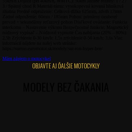
55km/h Dojazd (pri 40km/h, WMTC): 50km Jazdné režimy: 1 / 2 /
3 / Spätný chod R Materiál rámu: vysokopevná kovaná hliniková
zliatina Predné odpruženie: Celková dlžka 625mm, zdvih 17mm
Zadné odpruženie: 60mm / 185mm Pohon: primárny ozubený
prevod + sekundárny reťazový pohon Diaľkové ovádanie: Funkcia
interkomu – Nastavenie výkonu Bezpečnostné funkcie: Magnetický
núdzový vypínač – Núdzové vypnutie Čas nabíjania (20% – 80%):
2,5h Zrýchlenie 0-30 km/h: 1,5s zrýchlenie 0-50 km/h: 3,6s Viac
informácií nájdete na našej web stránke:
https://surron.euromotor.sk/modely/sur-ron-hyper-bee/
Mám záujem o motocykel
OBJAVTE AJ ĎALŠIE MOTOCYKLY
MODELY BEZ ČAKANIA