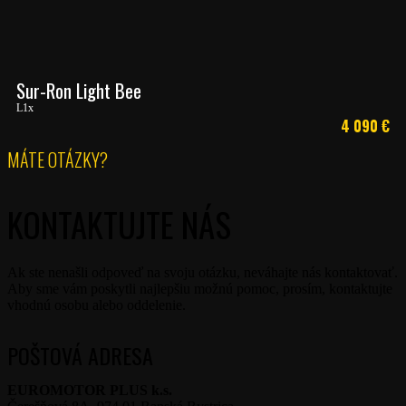
Sur-Ron Light Bee
L1x
4 090
€
MÁTE OTÁZKY?
KONTAKTUJTE NÁS
Ak ste nenašli odpoveď na svoju otázku, neváhajte nás kontaktovať.
Aby sme vám poskytli najlepšiu možnú pomoc, prosím, kontaktujte
vhodnú osobu alebo oddelenie.
POŠTOVÁ ADRESA
EUROMOTOR PLUS k.s.