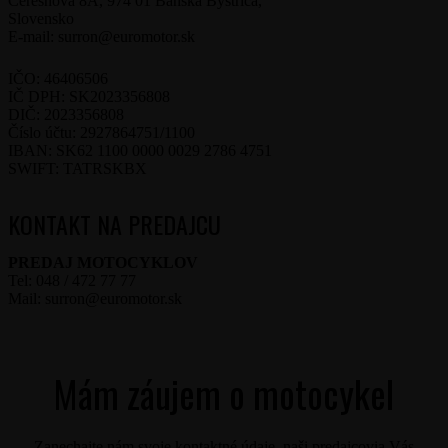
Čerešňová 8A, 974 01 Banská Bystrica,
Slovensko
E-mail: surron@euromotor.sk
IČO: 46406506
IČ DPH: SK2023356808
DIČ: 2023356808
Číslo účtu: 2927864751/1100
IBAN: SK62 1100 0000 0029 2786 4751
SWIFT: TATRSKBX
KONTAKT NA PREDAJCU
PREDAJ MOTOCYKLOV
Tel: 048 / 472 77 77
Mail: surron@euromotor.sk
Mám záujem o motocykel
Zanechajte nám svoje kontaktné údaje, naši predajcovia Vás