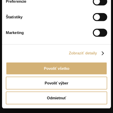
Preferencie
Štatistiky
Marketing
Zobraziť detaily
Sur-Ron Ultra Bee
R
Povoliť všetko
6 490
€
Povoliť výber
Odmietnuť