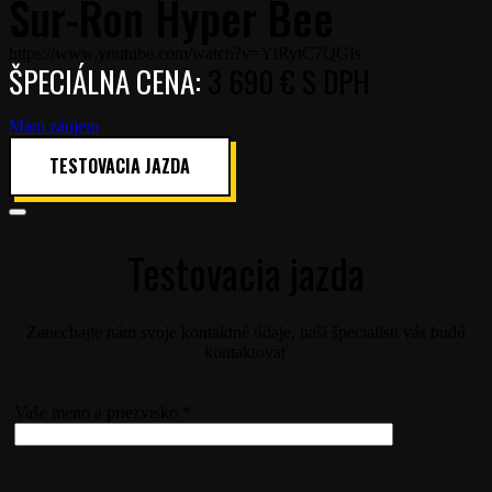
Sur-Ron Hyper Bee
https://www.youtube.com/watch?v=YtRytC7QGIs
ŠPECIÁLNA CENA:
3 690
€ S DPH
Mám záujem
TESTOVACIA JAZDA
Testovacia jazda
Zanechajte nám svoje kontaktné údaje, naši špecialisti vás budú
kontaktovať
Vaše meno a priezvisko *