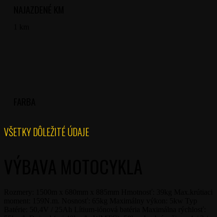
NAJAZDENÉ KM
1 km
FARBA
VŠETKY DÔLEŽITÉ ÚDAJE
VÝBAVA MOTOCYKLA
Rozmery: 1500m x 680mm x 885mm Hmotnosť: 39kg Max.krútiaci
moment: 159N.m. Nosnosť: 65kg Maximálny výkon: 5kw Typ
Batérie: 50,4V / 25Ah Lítium-iónová batéria Maximálna rýchlosť: