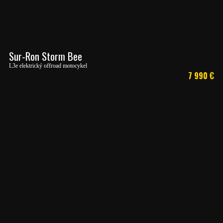
Sur-Ron Storm Bee
L3e elektrický offroad motocykel
7 990
€