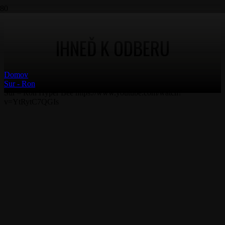
IHNEĎ K ODBERU
Domov
Sur - Ron
Sur – Ron Hyper Bee https://www.youtube.com/watch?
v=YtRytC7QGIs