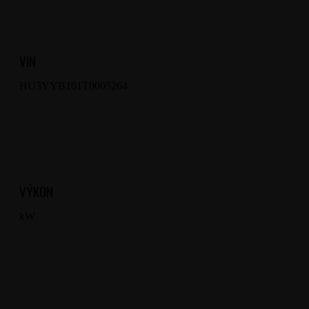
VIN
HU3YYB101T0005264
VÝKON
kW