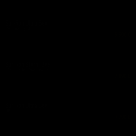
Sur-Ron Ultra Bee
Demo motocykel
6 590
€
Sur-Ron Storm Bee
L3e elektrický offroad motocykel
7 990
€
Sur-Ron Ultra Bee
HP
7 790
€