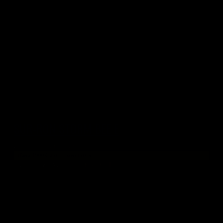
SUR-RON STORM BEE E
Cena:
9 890
€ s DPH
zľava 1900 € z cenníkovej ceny
Cena po zľave:
7 990
€ s DPH