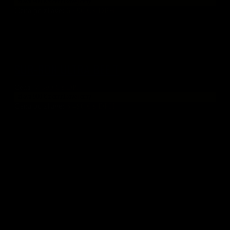
zľava 900 € z cenníkovej ceny
Cena po zľave:
6 490
€ s DPH
SUR-RON ULTRA BEE T
Cena:
7 390
€ s DPH
zľava 900 € z cenníkovej ceny
Cena po zľave:
6 490
€ s DPH