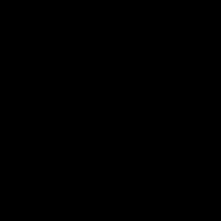
SUR-RON HYPER BEE
Cena:
3 690
€ s DPH
SUR-RON LIGHT BEE X NEON PINK
Cena:
4 900
€ s DPH
SUR-RON LIGHT BEE X
Cena:
4 900
€ s DPH