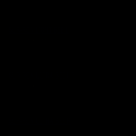
SUR-RON LIGHT BEE L
Cena:
5 200
€ s DPH
SUR-RON ULTRA BEE HP
Cena:
7 790
€ s DPH
SUR-RON ULTRA BEE R
Cena:
7 390
€ s DPH