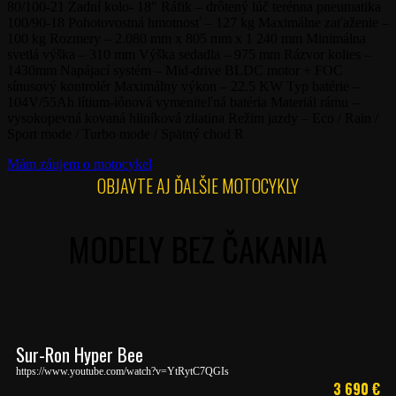
80/100-21 Zadní kolo- 18″ Ráfik – drôtený lúč terénna pneumatika
100/90-18 Pohotovostná hmotnosť – 127 kg Maximálne zaťaženie –
100 kg Rozmery – 2.080 mm x 805 mm x 1 240 mm Minimálna
svetlá výška – 310 mm Výška sedadla – 975 mm Rázvor kolies –
1430mm Napájací systém – Mid-drive BLDC motor + FOC
sínusový kontrolér Maximálny výkon – 22.5 KW Typ batérie –
104V/55Ah lítium-iónová vymeniteľná batéria Materiál rámu –
vysokopevná kovaná hliníková zliatina Režim jazdy – Eco / Rain /
Sport mode / Turbo mode / Spätný chod R
Mám záujem o motocykel
OBJAVTE AJ ĎALŠIE MOTOCYKLY
MODELY BEZ ČAKANIA
Sur-Ron Hyper Bee
https://www.youtube.com/watch?v=YtRytC7QGIs
3 690
€