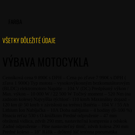
FARBA
VŠETKY DÔLEŽITÉ ÚDAJE
VÝBAVA MOTOCYKLA
Cenníková cena 9 890€ s DPH – Cena po zľave 7 990€ s DPH (
zľava 1 900€) Typ motora – vysokovýkonným bezkomutátorovým
(BLDC) elektromotoro Napätie – 104 V (DC) Predpísaný výkon /
Max. výkon – 10 000 W / 22 500 W Točivý moment – 520 Nm (na
zadnom kolese) Najvyššia rýchlosť- 110 km/h Maximálny dojazd –
120 km @ 50 km/h v závislosti na terénu) Batéria – 104 V / 55 Ah
Lithium Ion Nabíjačka – 10A Doba nabíjania – 4 hodiny (0–100 %)
Hnacia reťaz 530 s O-krúžkom Predné odpruženie – 47 mm
obrátená vidlica, zdvih 290 mm, nastaviteľná kompresia a odskok
Zadné odpruženie – Plne nastaviteľný tlmič, zdvih kolesa 290 mm
Predné koleso – 18″ Ráfik – drôtený lúč terénna pneumatika