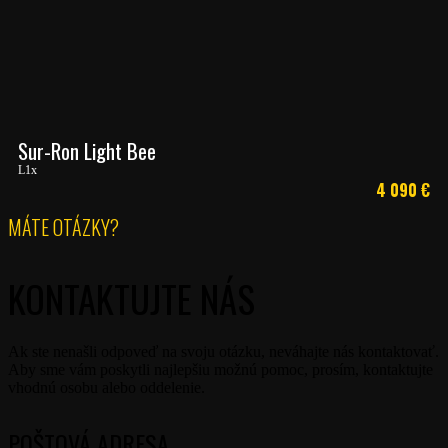
Sur-Ron Light Bee
L1x
4 090
€
MÁTE OTÁZKY?
KONTAKTUJTE NÁS
Ak ste nenašli odpoveď na svoju otázku, neváhajte nás kontaktovať.
Aby sme vám poskytli najlepšiu možnú pomoc, prosím, kontaktujte
vhodnú osobu alebo oddelenie.
POŠTOVÁ ADRESA