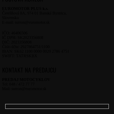
EUROMOTOR PLUS k.s.
Čerešňová 8A, 974 01 Banská Bystrica,
Slovensko
E-mail: surron@euromotor.sk
IČO: 46406506
IČ DPH: SK2023356808
DIČ: 2023356808
Číslo účtu: 2927864751/1100
IBAN: SK62 1100 0000 0029 2786 4751
SWIFT: TATRSKBX
KONTAKT NA PREDAJCU
PREDAJ MOTOCYKLOV
Tel: 048 / 472 77 77
Mail: surron@euromotor.sk