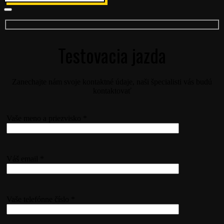
Testovacia jazda
Zanechajte nám svoje kontaktné údaje, naši špecialisti vás budú
kontaktovať
Vaše meno a priezvisko *
Váš email *
Vaše telefónne číslo *