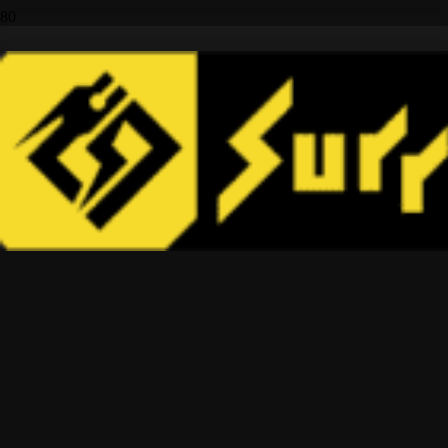
IHNEĎ K ODBERU
Domov
Sur - Ron
Sur – Ron Storm Bee L3e elektrický offroad motocykel