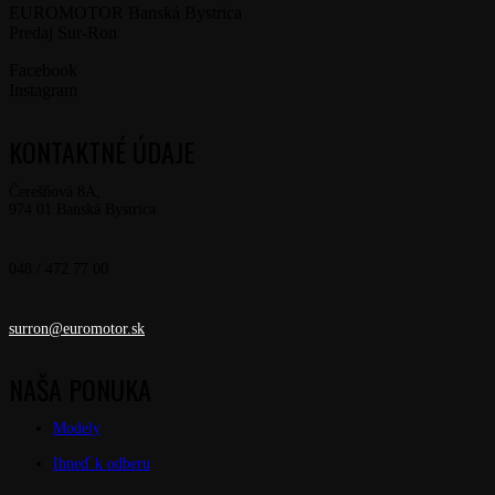
EUROMOTOR Banská Bystrica
Predaj Sur-Ron
Facebook
Instagram
KONTAKTNÉ ÚDAJE
Čerešňová 8A,
974 01 Banská Bystrica
048 / 472 77 00
surron@euromotor.sk
NAŠA PONUKA
Modely
Ihneď k odberu