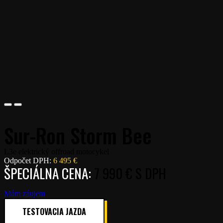
Sur-Ron Storm Bee
L3e elektrický offroad motocykel
Odpočet DPH:
6 495
€
ŠPECIÁLNA CENA:
7 990
€ S DPH
Mám záujem
TESTOVACIA JAZDA