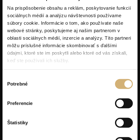
Na prispôsobenie obsahu a reklám, poskytovanie funkcií
sociálnych médií a analýzu návštevnosti používame
súbory cookie. Informácie o tom, ako používate naše
webové stránky, poskytujeme aj našim partnerom v
oblasti sociálnych médií, inzercie a analýzy. Títo partneri
môžu príslušné informácie skombinovať s ďalšími
údajmi, ktoré ste im poskytli alebo ktoré od vás získali,
keď ste používali ich služby.
Výber
Potrebné
súhlasu
Preferencie
Sur-Ron Ultra Bee
R
Štatistiky
6 490
€