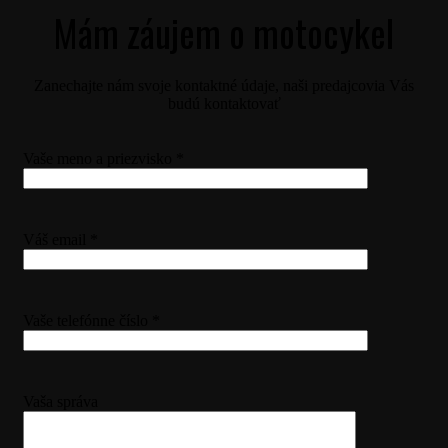
Mám záujem o motocykel
Zanechajte nám svoje kontaktné údaje, naši predajcovia Vás
budú kontaktovať
Vaše meno a priezvisko *
Váš email *
Vaše telefónne číslo *
Vaša správa